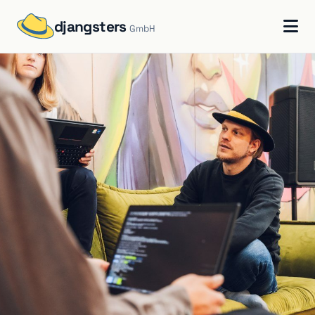
djangsters
GmbH