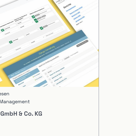
esen
n Management
 GmbH & Co. KG