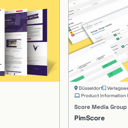
Düsseldorf
Verlagsw
Product Informatio
Score Media Group
PimScore