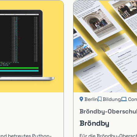
Berlin
Bildung
Con
Bröndby-Oberschule
Bröndby
 und betreutes Python-
Für die Bröndby-Obersch