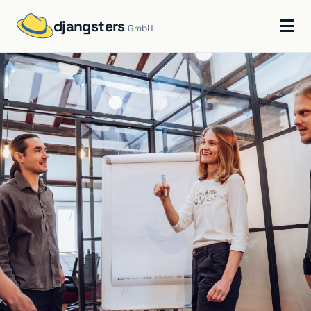
djangsters
GmbH